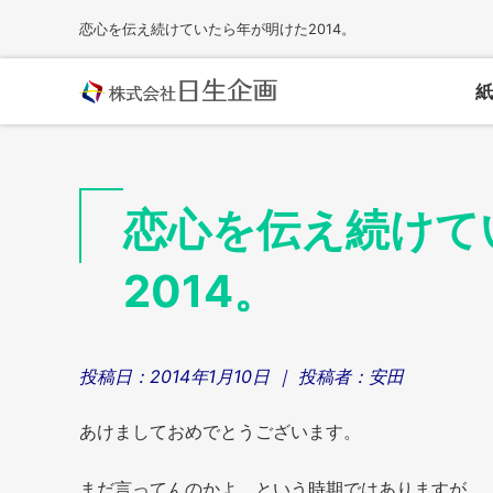
Skip
恋心を伝え続けていたら年が明けた2014。
to
content
紙
恋心を伝え続けて
2014。
投稿日：
2014年1月10日
｜ 投稿者：
安田
あけましておめでとうございます。
まだ言ってんのかよ、という時期ではありますが、