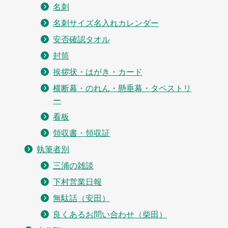
名刺
名刺サイズ名入れカレンダー
安否確認タオル
封筒
挨拶状・はがき・カード
横断幕・のれん・懸垂幕・タペストリ
ー
看板
領収書・領収証
執筆者別
三浦の雑談
下村営業日報
無駄話（安田）
良くあるお問い合わせ（柴田）