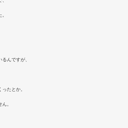
で、
た。
いるんですが、
くったとか。
せん。