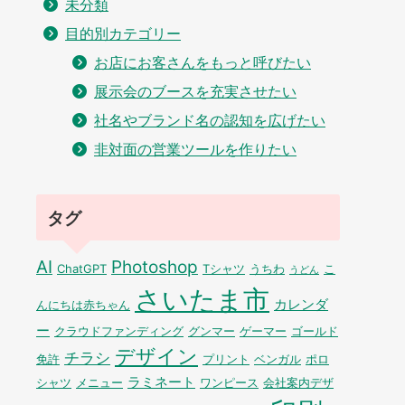
未分類
目的別カテゴリー
お店にお客さんをもっと呼びたい
展示会のブースを充実させたい
社名やブランド名の認知を広げたい
非対面の営業ツールを作りたい
タグ
AI
Photoshop
ChatGPT
Tシャツ
うちわ
こ
うどん
さいたま市
カレンダ
んにちは赤ちゃん
ー
クラウドファンディング
グンマー
ゲーマー
ゴールド
デザイン
チラシ
免許
プリント
ベンガル
ポロ
ラミネート
シャツ
メニュー
ワンピース
会社案内デザ