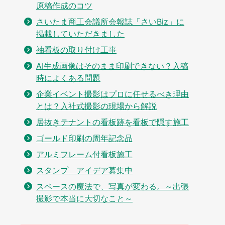
原稿作成のコツ
さいたま商工会議所会報誌「さいBiz」に
掲載していただきました
袖看板の取り付け工事
AI生成画像はそのまま印刷できない？入稿
時によくある問題
企業イベント撮影はプロに任せるべき理由
とは？入社式撮影の現場から解説
居抜きテナントの看板跡を看板で隠す施工
ゴールド印刷の周年記念品
アルミフレーム付看板施工
スタンプ アイデア募集中
スペースの魔法で、写真が変わる。～出張
撮影で本当に大切なこと～