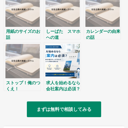
～
用紙のサイズのお
しーばた スマホ
カレンダーの由来
話
への道
の話
ストップ！俺のつ
求人を始めるなら
くえ！
会社案内は必須？
中小企業が採用活
動で会社案内を作
るべき理由と原稿
まずは無料で相談してみる
作成のコツ