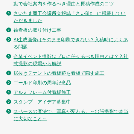
動で会社案内を作るべき理由と原稿作成のコツ
さいたま商工会議所会報誌「さいBiz」に掲載してい
ただきました
袖看板の取り付け工事
AI生成画像はそのまま印刷できない？入稿時によくあ
る問題
企業イベント撮影はプロに任せるべき理由とは？入社
式撮影の現場から解説
居抜きテナントの看板跡を看板で隠す施工
ゴールド印刷の周年記念品
アルミフレーム付看板施工
スタンプ アイデア募集中
スペースの魔法で、写真が変わる。～出張撮影で本当
に大切なこと～