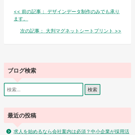
投
<< 前の記事：
デザインデータ制作のみでも承り
ます。
稿
次の記事：
大判マグネットシートプリント >>
ナ
ビ
ゲ
ー
ブログ検索
シ
検
ョ
索:
ン
最近の投稿
求人を始めるなら会社案内は必須？中小企業が採用活