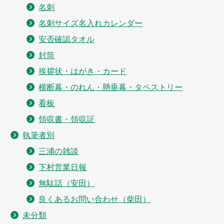
名刺
名刺サイズ名入れカレンダー
安否確認タオル
封筒
挨拶状・はがき・カード
横断幕・のれん・懸垂幕・タペストリー
看板
領収書・領収証
執筆者別
三浦の雑談
下村営業日報
無駄話（安田）
良くあるお問い合わせ（柴田）
未分類