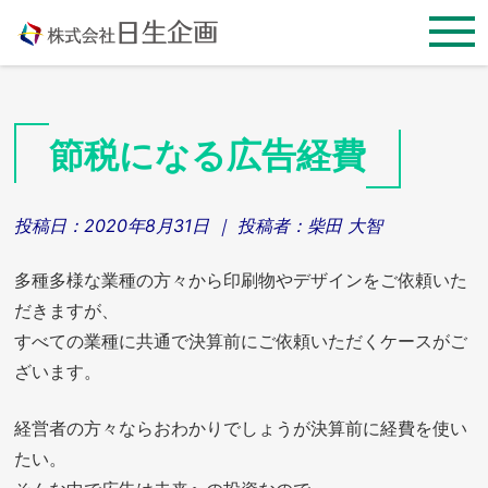
Skip
to
content
節税になる広告経費
投稿日：
2020年8月31日
｜ 投稿者：
柴田 大智
多種多様な業種の方々から印刷物やデザインをご依頼いた
だきますが、
すべての業種に共通で決算前にご依頼いただくケースがご
ざいます。
経営者の方々ならおわかりでしょうが決算前に経費を使い
たい。