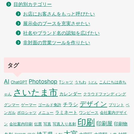
目的別カテゴリー
お店にお客さんをもっと呼びたい
展示会のブースを充実させたい
社名やブランド名の認知を広げたい
非対面の営業ツールを作りたい
タグ
AI
Photoshop
ChatGPT
Tシャツ
うちわ
こんにちは赤ち
うどん
さいたま市
カレンダー
ゃん
クラウドファンディング
デザイン
チラシ
グンマー
ゲーマー
ゴールド免許
プリント
ベ
ラミネート
ンガル
ポロシャツ
メニュー
ワンピース
会社案内デザイ
印刷
印刷屋
印刷物
ン
会社案内印刷
伝票
写真
写真入り名刺
大宮