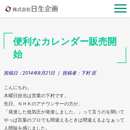
Skip
to
content
便利なカレンダー販売開
始
投稿日：
2014年8月21日
｜ 投稿者：
下村 匠
こんにちわ。
木曜日担当は営業の下村です。
先日、ＮＨＫのアナウンサーの方が、
「発達した低気圧が発達しました。」って言うのを聞いて
やっぱ言葉のプロでも間違えるときは間違えるよなぁって
人間味を感じました。