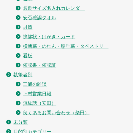
名刺サイズ名入れカレンダー
安否確認タオル
封筒
挨拶状・はがき・カード
横断幕・のれん・懸垂幕・タペストリー
看板
領収書・領収証
執筆者別
三浦の雑談
下村営業日報
無駄話（安田）
良くあるお問い合わせ（柴田）
未分類
目的別カテゴリー