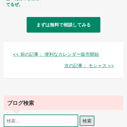
てるぜ。
まずは無料で相談してみる
投
<< 前の記事：
便利なカレンダー販売開始
稿
次の記事：
モシャス >>
ナ
ビ
ゲ
ブログ検索
ー
シ
検
索:
ョ