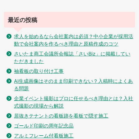
ン
最近の投稿
求人を始めるなら会社案内は必須？中小企業が採用活
動で会社案内を作るべき理由と原稿作成のコツ
さいたま商工会議所会報誌「さいBiz」に掲載してい
ただきました
袖看板の取り付け工事
AI生成画像はそのまま印刷できない？入稿時によくあ
る問題
企業イベント撮影はプロに任せるべき理由とは？入社
式撮影の現場から解説
居抜きテナントの看板跡を看板で隠す施工
ゴールド印刷の周年記念品
アルミフレーム付看板施工