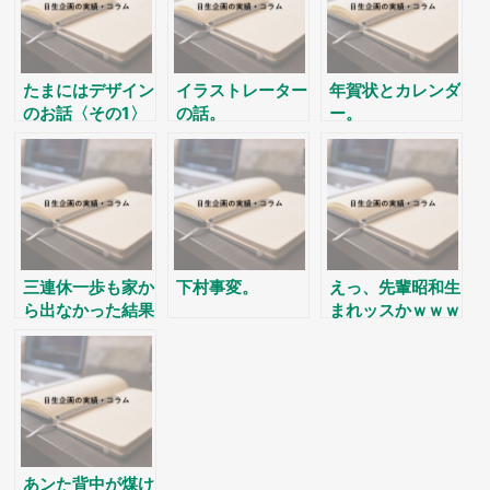
たまにはデザイン
イラストレーター
年賀状とカレンダ
のお話〈その1〉
の話。
ー。
三連休一歩も家か
下村事変。
えっ、先輩昭和生
ら出なかった結果
まれッスかｗｗｗ
ｗｗｗｗｗｗｗｗ
ｗｗｗｗ
ｗｗｗ
あンた背中が煤け