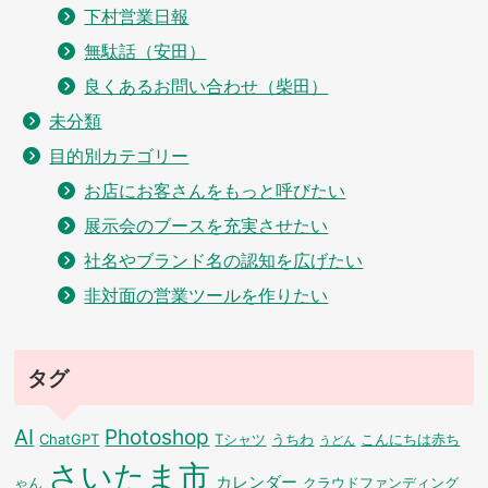
下村営業日報
無駄話（安田）
良くあるお問い合わせ（柴田）
未分類
目的別カテゴリー
お店にお客さんをもっと呼びたい
展示会のブースを充実させたい
社名やブランド名の認知を広げたい
非対面の営業ツールを作りたい
タグ
AI
Photoshop
ChatGPT
Tシャツ
うちわ
こんにちは赤ち
うどん
さいたま市
カレンダー
ゃん
クラウドファンディング