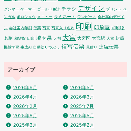
デザイン
チラシ
グンマー
ゲーマー
ゴールド免許
プリント
ベ
ラミネート
ンガル
ポロシャツ
メニュー
ワンピース
会社案内デザイ
印刷
印刷屋
印刷物
ン
会社案内印刷
伝票
写真
写真入り名刺
大宮
埼玉県
名刺
大宮区
大宮駅
封筒
和雑貨
団扇
大判
大雪
複写伝票
連続伝票
機械学習
生成AI
自動塗りつぶし
見積り
アーカイブ
2026年6月
2026年5月
2026年4月
2026年3月
2026年2月
2025年7月
2025年6月
2025年5月
2025年3月
2025年2月