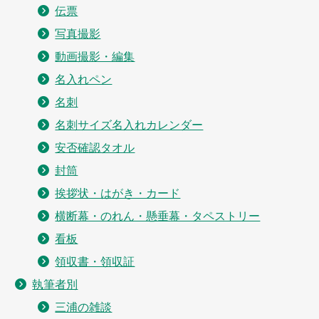
伝票
写真撮影
動画撮影・編集
名入れペン
名刺
名刺サイズ名入れカレンダー
安否確認タオル
封筒
挨拶状・はがき・カード
横断幕・のれん・懸垂幕・タペストリー
看板
領収書・領収証
執筆者別
三浦の雑談