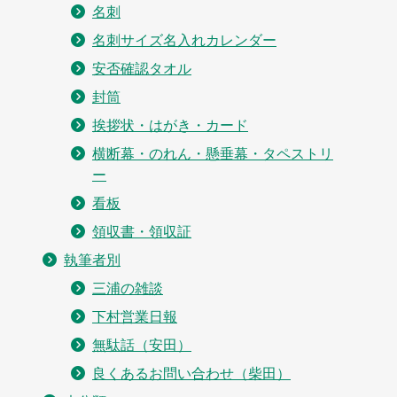
名刺
名刺サイズ名入れカレンダー
安否確認タオル
封筒
挨拶状・はがき・カード
横断幕・のれん・懸垂幕・タペストリ
ー
看板
領収書・領収証
執筆者別
三浦の雑談
下村営業日報
無駄話（安田）
良くあるお問い合わせ（柴田）