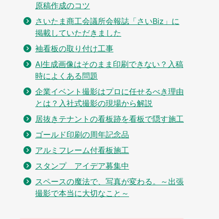
原稿作成のコツ
さいたま商工会議所会報誌「さいBiz」に
掲載していただきました
袖看板の取り付け工事
AI生成画像はそのまま印刷できない？入稿
時によくある問題
企業イベント撮影はプロに任せるべき理由
とは？入社式撮影の現場から解説
居抜きテナントの看板跡を看板で隠す施工
ゴールド印刷の周年記念品
アルミフレーム付看板施工
スタンプ アイデア募集中
スペースの魔法で、写真が変わる。～出張
撮影で本当に大切なこと～