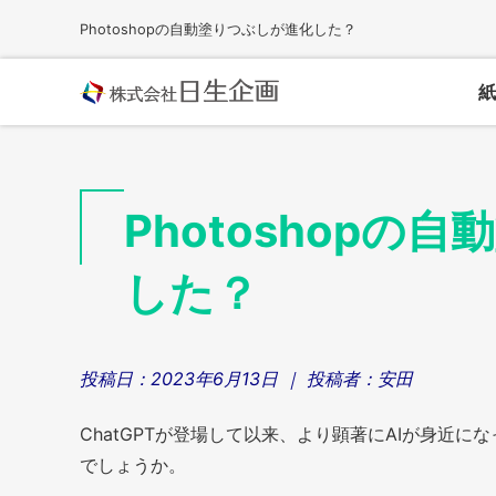
Skip
Photoshopの自動塗りつぶしが進化した？
to
content
紙
Photoshopの
した？
投稿日：
2023年6月13日
｜ 投稿者：
安田
ChatGPTが登場して以来、より顕著にAIが身近
でしょうか。