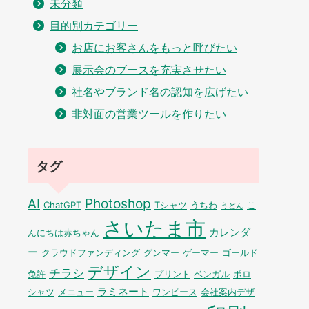
未分類
目的別カテゴリー
お店にお客さんをもっと呼びたい
展示会のブースを充実させたい
社名やブランド名の認知を広げたい
非対面の営業ツールを作りたい
タグ
AI
Photoshop
ChatGPT
Tシャツ
うちわ
こ
うどん
さいたま市
カレンダ
んにちは赤ちゃん
ー
クラウドファンディング
グンマー
ゲーマー
ゴールド
デザイン
チラシ
免許
プリント
ベンガル
ポロ
ラミネート
シャツ
メニュー
ワンピース
会社案内デザ