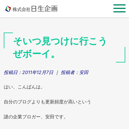
Skip
to
content
そいつ見つけに行こう
ぜボーイ。
投稿日：
2011年12月7日
｜ 投稿者：
安田
はい、こんばんは。
自分のブログよりも更新頻度が高いという
謎の企業ブロガー、安田です。