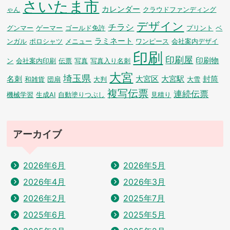
さいたま市
カレンダー
ゃん
クラウドファンディング
デザイン
チラシ
グンマー
ゲーマー
ゴールド免許
プリント
ベ
ラミネート
ンガル
ポロシャツ
メニュー
ワンピース
会社案内デザイ
印刷
印刷屋
印刷物
ン
会社案内印刷
伝票
写真
写真入り名刺
大宮
埼玉県
名刺
大宮区
大宮駅
封筒
和雑貨
団扇
大判
大雪
複写伝票
連続伝票
機械学習
生成AI
自動塗りつぶし
見積り
アーカイブ
2026年6月
2026年5月
2026年4月
2026年3月
2026年2月
2025年7月
2025年6月
2025年5月