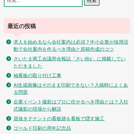
索:
ン
最近の投稿
求人を始めるなら会社案内は必須？中小企業が採用活
動で会社案内を作るべき理由と原稿作成のコツ
さいたま商工会議所会報誌「さいBiz」に掲載してい
ただきました
袖看板の取り付け工事
AI生成画像はそのまま印刷できない？入稿時によくあ
る問題
企業イベント撮影はプロに任せるべき理由とは？入社
式撮影の現場から解説
居抜きテナントの看板跡を看板で隠す施工
ゴールド印刷の周年記念品