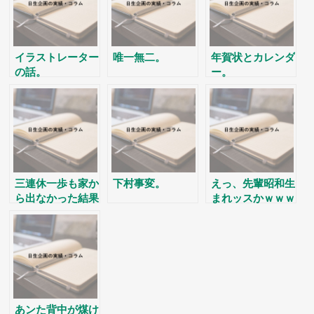
イラストレーター
唯一無二。
年賀状とカレンダ
の話。
ー。
三連休一歩も家か
下村事変。
えっ、先輩昭和生
ら出なかった結果
まれッスかｗｗｗ
ｗｗｗｗｗｗｗｗ
ｗｗｗｗ
ｗｗｗ
あンた背中が煤け