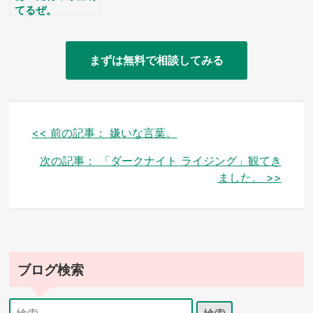
てるぜ。
まずは無料で相談してみる
投
<< 前の記事：
嫌いな言葉。
稿
次の記事：
「ダークナイト ライジング」観てき
ました。 >>
ナ
ビ
ゲ
ー
ブログ検索
シ
検
ョ