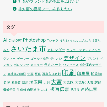
社名やブランド名の認知を広げたい
非対面の営業ツールを作りたい
タグ
AI
Photoshop
ChatGPT
Tシャツ
うちわ
こんにちは赤ち
うどん
さいたま市
カレンダー
ゃん
クラウドファンディング
デザイン
チラシ
グンマー
ゲーマー
ゴールド免許
プリント
ベ
ラミネート
ンガル
ポロシャツ
メニュー
ワンピース
会社案内デザイ
印刷
印刷屋
印刷物
ン
会社案内印刷
伝票
写真
写真入り名刺
大宮
埼玉県
名刺
大宮区
大宮駅
封筒
和雑貨
団扇
大判
大雪
複写伝票
連続伝票
機械学習
生成AI
自動塗りつぶし
見積り