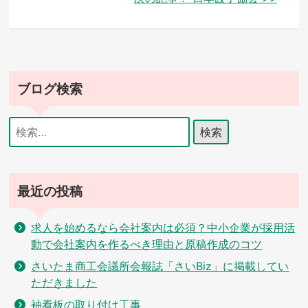
ナ
ビ
ゲ
ブログ検索
ー
シ
検
索:
ョ
ン
最近の投稿
求人を始めるなら会社案内は必須？中小企業が採用活
動で会社案内を作るべき理由と原稿作成のコツ
さいたま商工会議所会報誌「さいBiz」に掲載してい
ただきました
袖看板の取り付け工事