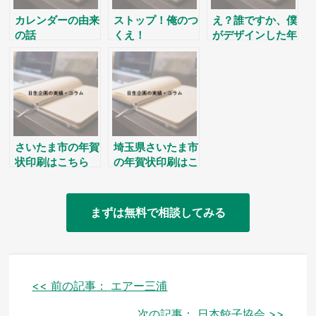
カレンダーの由来
ストップ！俺のつ
え？誰ですか、僕
の話
くえ！
がデザインした年
賀状が欲しいって
言った素敵なお客
様は。
さいたま市の年賀
埼玉県さいたま市
状印刷はこちら
の年賀状印刷はこ
ちらから
まずは無料で相談してみる
投
<< 前の記事：
エアー三浦
稿
次の記事：
日本餃子協会 >>