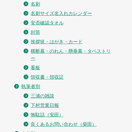
名刺
名刺サイズ名入れカレンダー
安否確認タオル
封筒
挨拶状・はがき・カード
横断幕・のれん・懸垂幕・タペストリ
ー
看板
領収書・領収証
執筆者別
三浦の雑談
下村営業日報
無駄話（安田）
良くあるお問い合わせ（柴田）