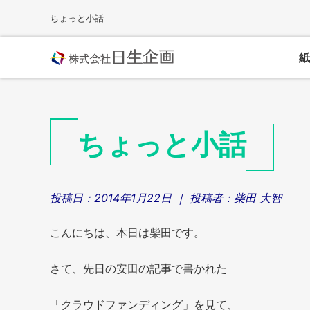
Skip
ちょっと小話
to
content
紙
ちょっと小話
投稿日：
2014年1月22日
｜ 投稿者：
柴田 大智
こんにちは、本日は柴田です。
さて、先日の安田の記事で書かれた
「クラウドファンディング」を見て、