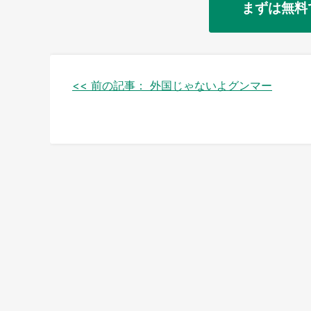
まずは無料
投
<< 前の記事：
外国じゃないよグンマー
稿
ナ
ビ
ゲ
ー
シ
ョ
ン