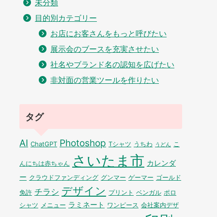
未分類
目的別カテゴリー
お店にお客さんをもっと呼びたい
展示会のブースを充実させたい
社名やブランド名の認知を広げたい
非対面の営業ツールを作りたい
タグ
AI
Photoshop
ChatGPT
Tシャツ
うちわ
こ
うどん
さいたま市
カレンダ
んにちは赤ちゃん
ー
クラウドファンディング
グンマー
ゲーマー
ゴールド
デザイン
チラシ
免許
プリント
ベンガル
ポロ
ラミネート
シャツ
メニュー
ワンピース
会社案内デザ