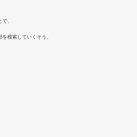
とで、
形を模索していくそう。