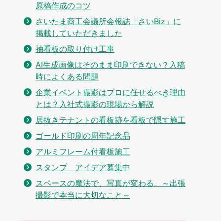
原稿作成のコツ
さいたま商工会議所会報誌「さいBiz」に
掲載していただきました
袖看板の取り付け工事
AI生成画像はそのまま印刷できない？入稿
時によくある問題
企業イベント撮影はプロに任せるべき理由
とは？入社式撮影の現場から解説
居抜きテナントの看板跡を看板で隠す施工
ゴールド印刷の周年記念品
アルミフレーム付看板施工
スタンプ アイデア募集中
スペースの魔法で、写真が変わる。～出張
撮影で本当に大切なこと～