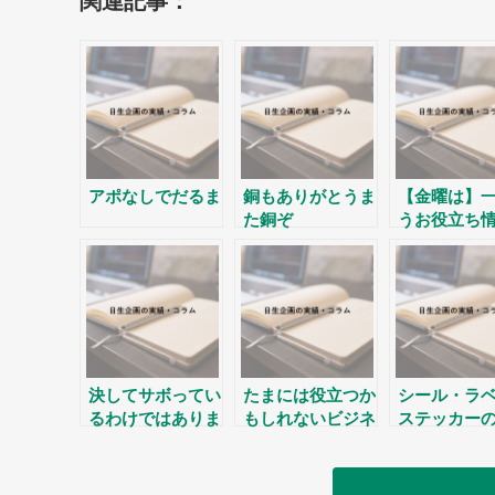
関連記事：
アポなしでだるま
銅もありがとうま
【金曜は】
た銅ぞ
うお役立ち
決してサボってい
たまには役立つか
シール・ラ
るわけではありま
もしれないビジネ
ステッカー
せん。
スのお話。
い合わせ