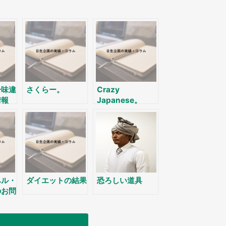
一味違
さくらー。
Crazy
情報
Japanese。
ベル・
ダイエットの結果
恐ろしい道具
のお問