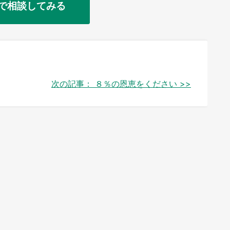
で相談してみる
次の記事：
８％の恩恵をください >>